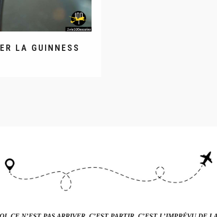
RER LA GUINNESS
I, CE N’EST PAS ARRIVER, C’EST PARTIR. C’EST L’IMPRÉVU DE 