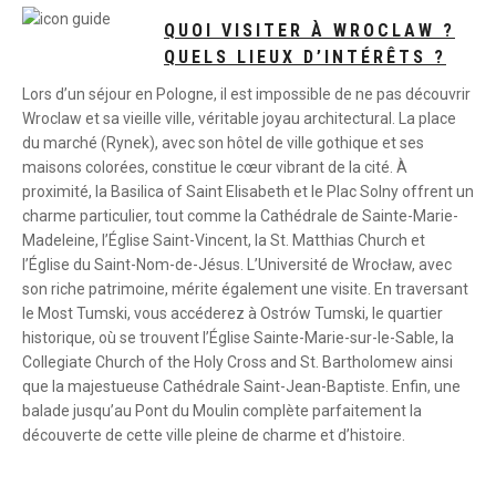
QUOI VISITER À WROCLAW ?
QUELS LIEUX D’INTÉRÊTS ?
Lors d’un séjour en Pologne, il est impossible de ne pas découvrir
Wroclaw et sa vieille ville, véritable joyau architectural. La place
du marché (Rynek), avec son hôtel de ville gothique et ses
maisons colorées, constitue le cœur vibrant de la cité. À
proximité, la Basilica of Saint Elisabeth et le Plac Solny offrent un
charme particulier, tout comme la Cathédrale de Sainte-Marie-
Madeleine, l’Église Saint-Vincent, la St. Matthias Church et
l’Église du Saint-Nom-de-Jésus. L’Université de Wrocław, avec
son riche patrimoine, mérite également une visite. En traversant
le Most Tumski, vous accéderez à Ostrów Tumski, le quartier
historique, où se trouvent l’Église Sainte-Marie-sur-le-Sable, la
Collegiate Church of the Holy Cross and St. Bartholomew ainsi
que la majestueuse Cathédrale Saint-Jean-Baptiste. Enfin, une
balade jusqu’au Pont du Moulin complète parfaitement la
découverte de cette ville pleine de charme et d’histoire.