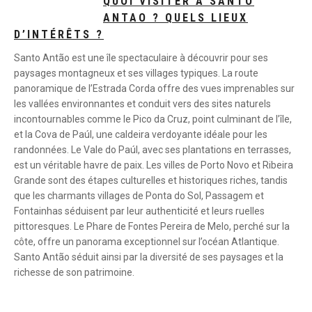
QUOI VISITER À SANTO
ANTAO ? QUELS LIEUX
D’INTÉRÊTS ?
Santo Antão est une île spectaculaire à découvrir pour ses
paysages montagneux et ses villages typiques. La route
panoramique de l’Estrada Corda offre des vues imprenables sur
les vallées environnantes et conduit vers des sites naturels
incontournables comme le Pico da Cruz, point culminant de l’île,
et la Cova de Paúl, une caldeira verdoyante idéale pour les
randonnées. Le Vale do Paúl, avec ses plantations en terrasses,
est un véritable havre de paix. Les villes de Porto Novo et Ribeira
Grande sont des étapes culturelles et historiques riches, tandis
que les charmants villages de Ponta do Sol, Passagem et
Fontainhas séduisent par leur authenticité et leurs ruelles
pittoresques. Le Phare de Fontes Pereira de Melo, perché sur la
côte, offre un panorama exceptionnel sur l’océan Atlantique.
Santo Antão séduit ainsi par la diversité de ses paysages et la
richesse de son patrimoine.